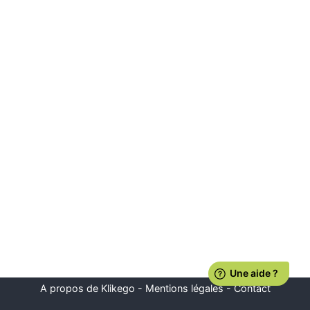
A propos de Klikego
-
Mentions légales
-
Contact