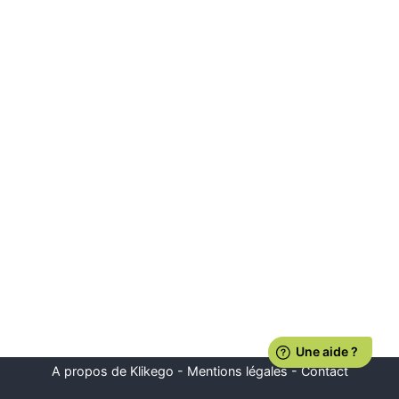
A propos de Klikego
-
Mentions légales
-
Contact