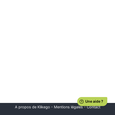
A propos de Klikego
-
Mentions légales
-
Contact