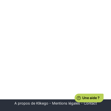
A propos de Klikego
-
Mentions légales
-
Contact