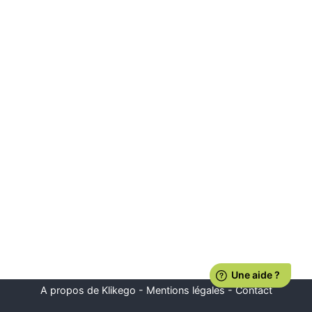
A propos de Klikego
-
Mentions légales
-
Contact