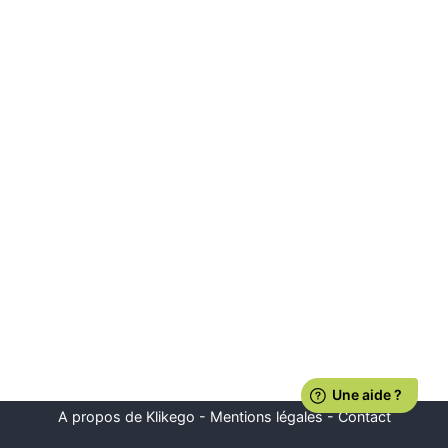
A propos de Klikego
-
Mentions légales
-
Contact