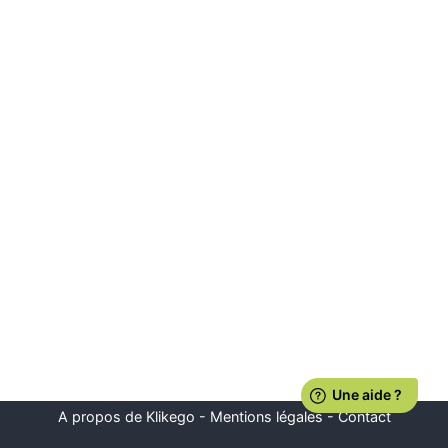
A propos de Klikego
-
Mentions légales
-
Contact