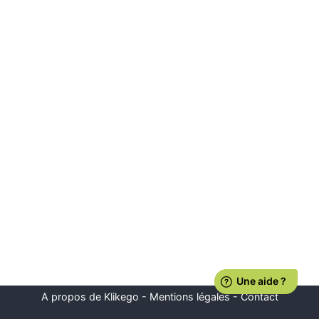
A propos de Klikego
-
Mentions légales
-
Contact