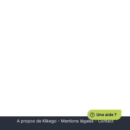
A propos de Klikego
-
Mentions légales
-
Contact