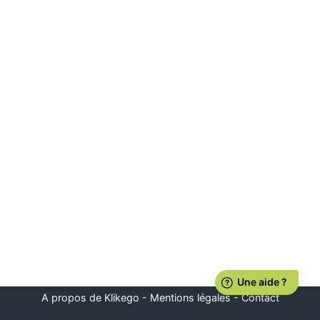
A propos de Klikego
-
Mentions légales
-
Contact