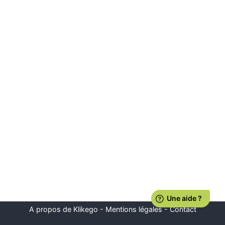
A propos de Klikego
-
Mentions légales
-
Contact