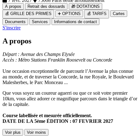
7 févr. 2027
75008 Paris 8eme arrondissement
A propos
Retrait des dossards
🎁 DOTATIONS
💰 GRILLE DES PRIMES
➕ OPTIONS
💰 TARIFS
Cartes
Documents
Services
Informations de contact
S'inscrire
A propos
Départ : Avenue des Champs Elysée
Accès : Métro Stations Franklin Roosevelt ou Concorde
Une occasion exceptionnelle de parcourir l’Avenue la plus connue
au monde, et de traverser la Concorde, la rue Royale, le Boulevard
Malesherbes, le Parc Monceau ...
Que vous soyez un coureur aguerri ou que ce soit votre premier
10km, vous allez adorer ce magnifique parcours dans le triangle d’or
de la capitale.
Course labellisée et mesurée officiellement.
DATE DE LA 5ème ÉDITION : 07 FEVRIER 2027
Voir plus
Voir moins