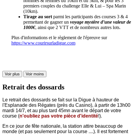
hommes & femmes du 10km et du 5km, & pour les 3
premiers couples du challenge Elle & Lui – Spa Marin
(10km).
Tirage au sort
parmi les participants des courses 3 & 4
permettant de gagner un
voyage mystère d’une valeur de
1000€
, ainsi que 2 VTT et de nombreux autres lots.
Plus d'informations et le règlement de l'épreuve sur
https://www.courirsurladigue.com
Voir plus
Voir moins
Retrait des dossards
L
e retrait des dossards se fait sur la Digue à hauteur de
l'Esplanade des Régates (près du Casino), à partir de 13h00
mardi 14/7, et au plus tard 45mn avant le départ de votre
course (
n'oubliez pas votre pièce d'identité
!).
En ce jour de fête nationale, la station attire beaucoup de
monde (et pas seulement pour la course ....).
Il est fortement