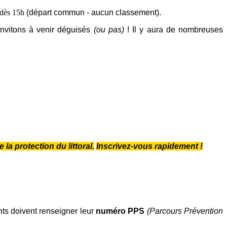
dès 15h
(départ commun - aucun classement).
nvitons à venir déguisés
(ou pas)
! Il y aura de nombreuses
la protection du littoral.
Inscrivez-vous rapidement !
nts doivent renseigner leur
numéro PPS
(Parcours Prévention