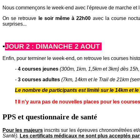
Nous commençons le week-end avec l'épreuve de marche et le
On se retrouve
le soir même à 22h00
avec la course noctu
surprises...
▪️
JOUR 2 : DIMANCHE 2 AOUT
Enfin, pour terminer le week-end, on retrouve les courses hist
-
4 courses jeunes
(300m, 1km, 1,5km et 3km) dès 15h,
-
3 courses adultes
(7km, 14km et le Trail de 21km (se
Le nombre de participants est limité sur le 14km et le
❗️ Il n'y aura pas de nouvelles places pour les courses
PPS et questionnaire de santé
Pour les majeurs
inscrits sur les épreuves chronométrées et/
Santé).
Les certificats médicaux ne sont plus acceptés par