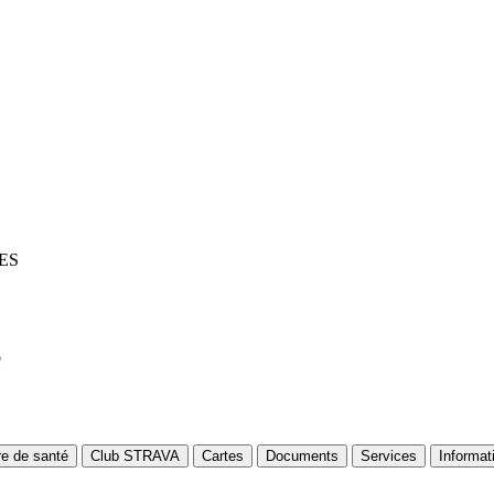
ES
é
re de santé
Club STRAVA
Cartes
Documents
Services
Informat