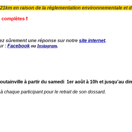
 21km en raison de la réglementation environnementale et de 
 complètes ❗️
ez sûrement une réponse sur notre
site internet
.
ur :
Facebook
ou
Instagram
.
outainville à partir du samedi 1er août à 10h et jusqu'au d
 chaque participant pour le retrait de son dossard.