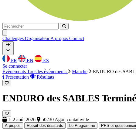
Rechercher
Rechercher
Ouvrir menu
Challenges
Organisateur
A propos
Contact
FR
FR
EN
ES
Se connecter
Évènements
Tous les évènements
Manche
ENDURO des SABL
Présentation
Résultats
ENDURO des SABLES
Termin
1–2 août 2026
50230 Agon coutainville
A propos
Retrait des dossards
Le Programme
PPS et questionnai