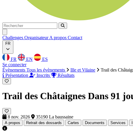
Rechercher
Rechercher
Ouvrir menu
Challenges
Organisateur
A propos
Contact
FR
FR
EN
ES
Se connecter
Évènements
Tous les évènements
Ille et Vilaine
Trail des Châtaig
Présentation
Inscrits
Résultats
Trail des Châtaignes
Dans 91 jo
8 nov. 2026
35190 La baussaine
A propos
Retrait des dossards
Cartes
Documents
Services