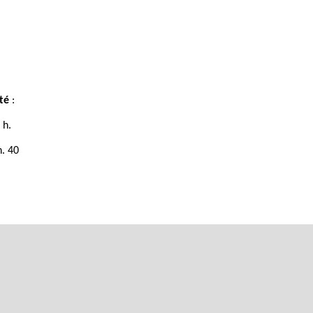
té
:
 h.
h. 40