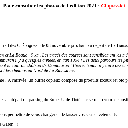
Pour consulter les photos de l'édition 2021 :
Cliquez-ici
Trail des Châtaignes » le 08 novembre prochain au départ de La Bauss
et La Bogue : 9 km. Les tracés des courses sont sensiblement les même
tmuran il y a quelques années, en l'an 1354 ! Les deux parcours les plu
ont la cour du château de Montmuran ! Bien entendu, il y aura des chemi
ront les chemins au Nord de La Baussaine.
 ! A l'arrivée, un buffet copieux composé de produits locaux (et bio po
ites au départ du parking du Super U de Tinténiac seront à votre dispos
vous permettre de vous changer et de laisser vos sacs et vêtements.
ns Gabin" !