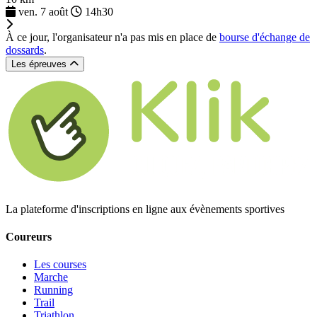
ven. 7 août
14h30
À ce jour, l'organisateur n'a pas mis en place de
bourse d'échange de
dossards
.
Les épreuves
La plateforme d'inscriptions en ligne aux évènements sportives
Coureurs
Les courses
Marche
Running
Trail
Triathlon