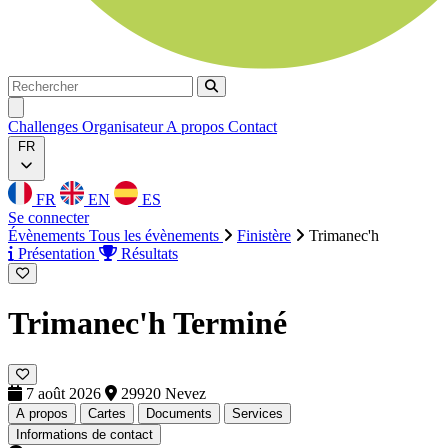
Rechercher
Rechercher
Ouvrir menu
Challenges
Organisateur
A propos
Contact
FR
FR
EN
ES
Se connecter
Évènements
Tous les évènements
Finistère
Trimanec'h
Présentation
Résultats
Trimanec'h
Terminé
7 août 2026
29920 Nevez
A propos
Cartes
Documents
Services
Informations de contact