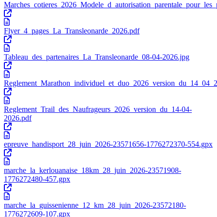
Marches_cotieres_2026_Modele_d_autorisation_parentale_pour_les_p
Flyer_4_pages_La_Transleonarde_2026.pdf
Tableau_des_partenaires_La_Transleonarde_08-04-2026.jpg
Reglement_Marathon_individuel_et_duo_2026_version_du_14_04_2
Reglement_Trail_des_Naufrageurs_2026_version_du_14-04-
2026.pdf
epreuve_handisport_28_juin_2026-23571656-1776272370-554.gpx
marche_la_kerlouanaise_18km_28_juin_2026-23571908-
1776272480-457.gpx
marche_la_guissenienne_12_km_28_juin_2026-23572180-
1776272609-107.gpx