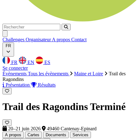
Rechercher
Rechercher
Ouvrir menu
Challenges
Organisateur
A propos
Contact
FR
FR
EN
ES
Se connecter
Évènements
Tous les évènements
Maine et Loire
Trail des
Ragondins
Présentation
Résultats
Trail des Ragondins
Terminé
20–21 juin 2026
49460 Cantenay-Epinard
A propos
Cartes
Documents
Services