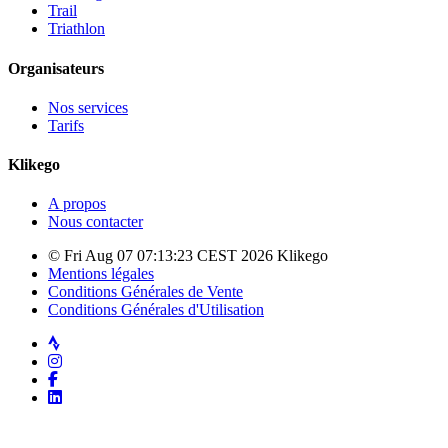
Trail
Triathlon
Organisateurs
Nos services
Tarifs
Klikego
A propos
Nous contacter
© Fri Aug 07 07:13:23 CEST 2026 Klikego
Mentions légales
Conditions Générales de Vente
Conditions Générales d'Utilisation
Strava
Instagram
Facebook
LinkedIn